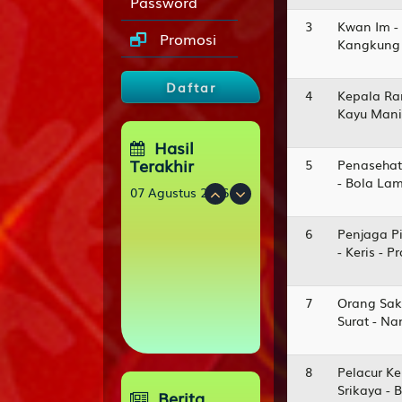
Password
3
Kwan Im -
Promosi
Kangkung 
Daftar
4
Kepala Ra
Kayu Manis
Hasil
Terakhir
5
Penasehat
- Bola La
07 Agustus 2026
NEWYORKMID
6
Penjaga Pi
8391
- Keris - 
BRUNEI 02
7525
7
Orang Sak
Surat - N
CAROLINADAY
1200
OREGON03
8
Pelacur Ke
5398
Srikaya - 
Berita