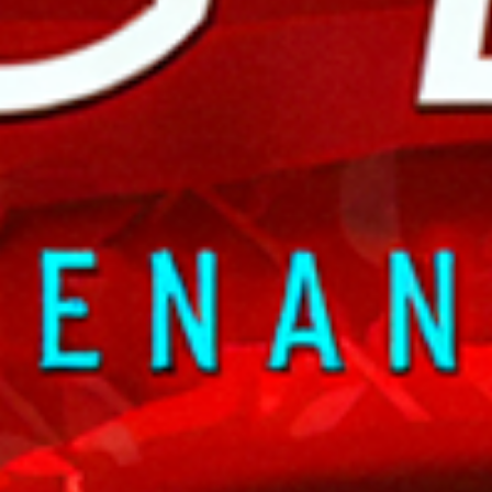
38
Orang Gila 
Buriswara
39
Siluman Ai
Toples - W
40
Putri Kipas
Apokat,Alp
41
Petani - Pe
Cukur - Ir
42
Prajurit -
Angin - Ci
43
Raksasa - 
Es - Praha