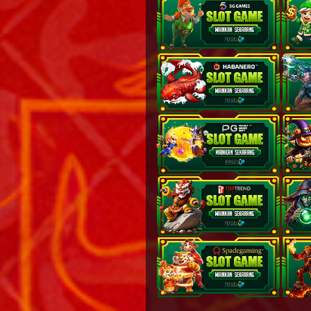
15
Pendeta W
Manggis -
16
Orang Bon
Anggur - B
17
Penolong -
18
Putri Raja
Engsel - D
19
Kekasih - 
Bemo - N
20
Pahlawan -