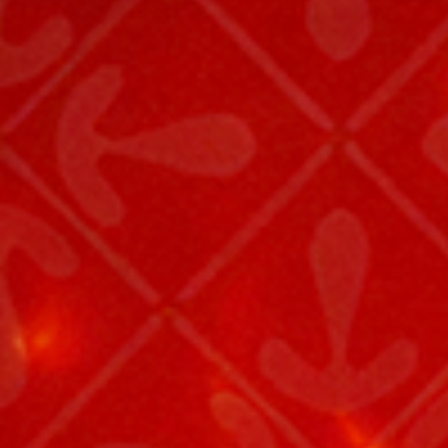
54
Ambil Air
55
Ambil Da
56
Anak Kam
57
Anak Kunc
58
Anak Naik
59
Angkat Ba
60
Weker
61
Wat Siam
62
Wanita Pu
63
Ubi
64
Tusuk Gigi
65
Tupai